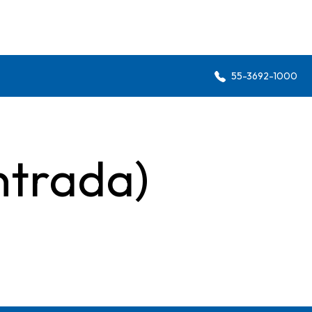
55-3692-1000
ntrada)