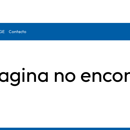
DGE
Contacto
agina no enco