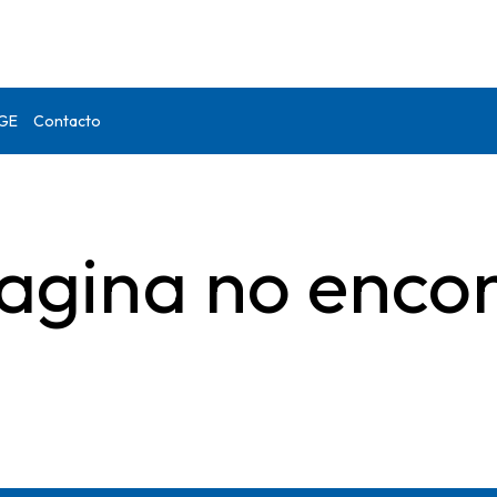
DGE
Contacto
agina no enco