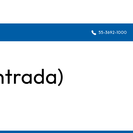
55-3692-1000
ntrada)