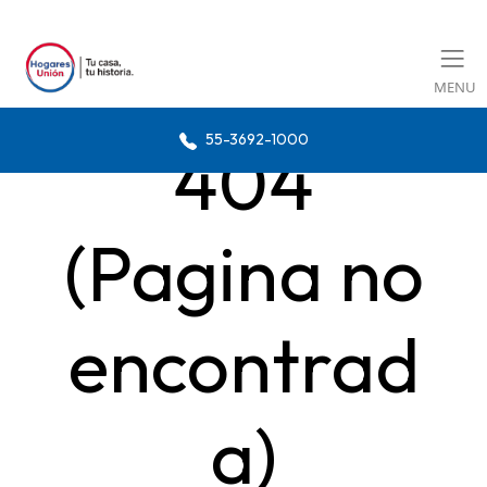
MENU
55-3692-1000
404
(Pagina no
encontrad
a)