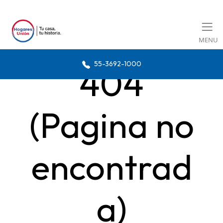
MENU
55-3692-1000
404
(Pagina no
encontrad
a)