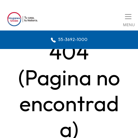
MENU
55-3692-1000
404
(Pagina no
encontrad
a)