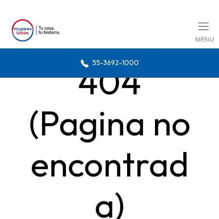
MENU
55-3692-1000
404
(Pagina no
encontrad
a)