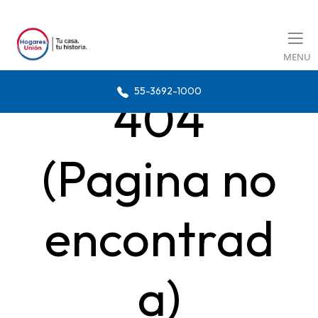
MENU
55-3692-1000
404
(Pagina no
encontrad
a)