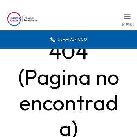
MENU
55-3692-1000
404
(Pagina no
encontrad
a)