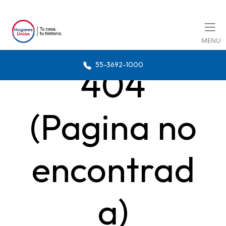
MENU
55-3692-1000
404
(Pagina no
encontrad
a)