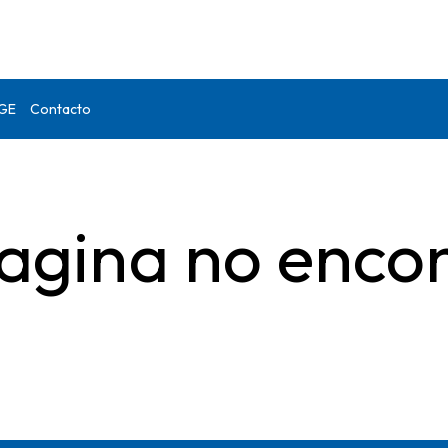
DGE
Contacto
agina no enco