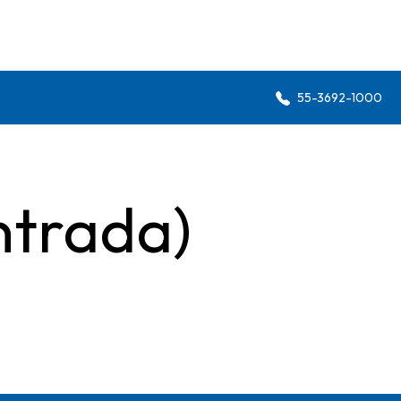
55-3692-1000
ntrada)