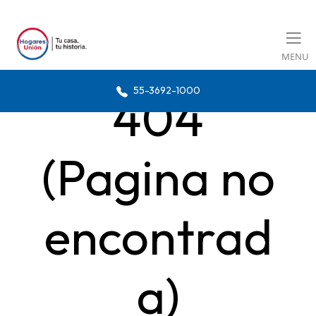
MENU
55-3692-1000
404
(Pagina no
encontrad
a)