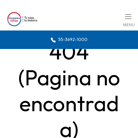
MENU
55-3692-1000
404
(Pagina no
encontrad
a)