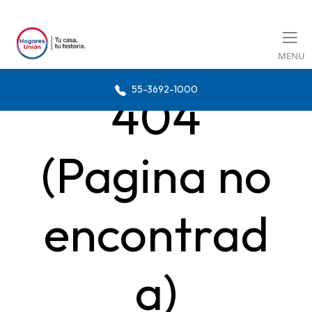
MENU
55-3692-1000
404
(Pagina no
encontrad
a)