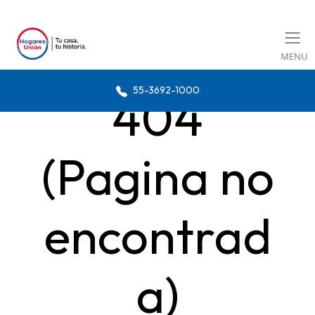
MENU
55-3692-1000
404
(Pagina no
encontrad
a)