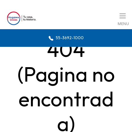
MENU
55-3692-1000
404
(Pagina no
encontrad
a)