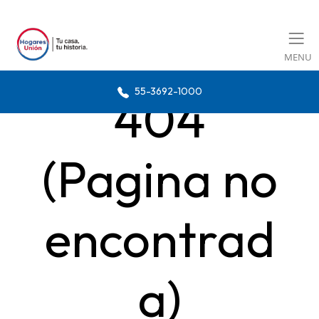
MENU
55-3692-1000
404
(Pagina no
encontrad
a)