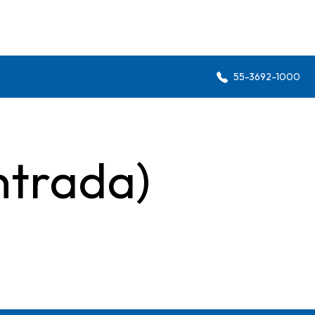
55-3692-1000
ntrada)