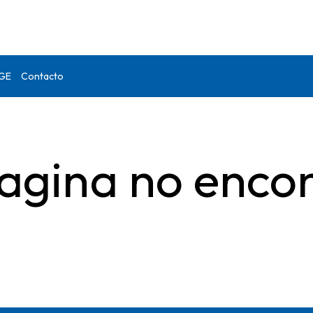
DGE
Contacto
agina no enco