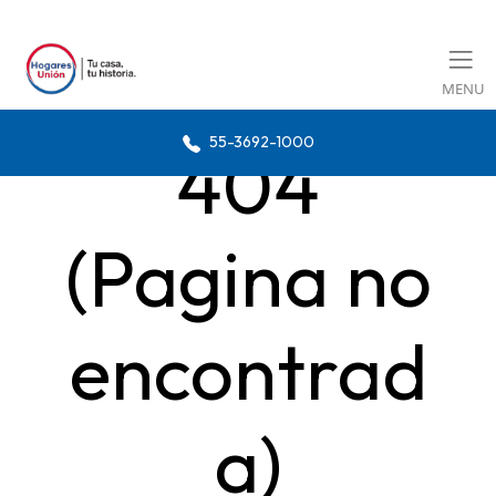
MENU
55-3692-1000
404
(Pagina no
encontrad
a)