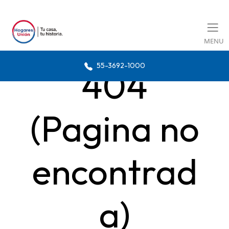
MENU
55-3692-1000
404
(Pagina no
encontrad
a)