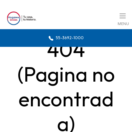
MENU
55-3692-1000
404
(Pagina no
encontrad
a)