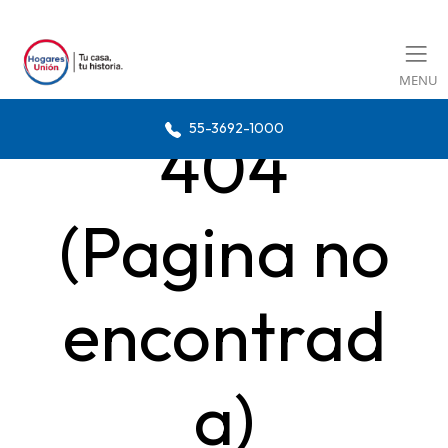
MENU
55-3692-1000
404
(Pagina no
encontrad
a)