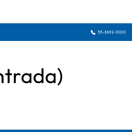
55-3692-1000
ntrada)