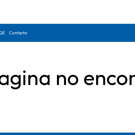
DGE
Contacto
agina no enco