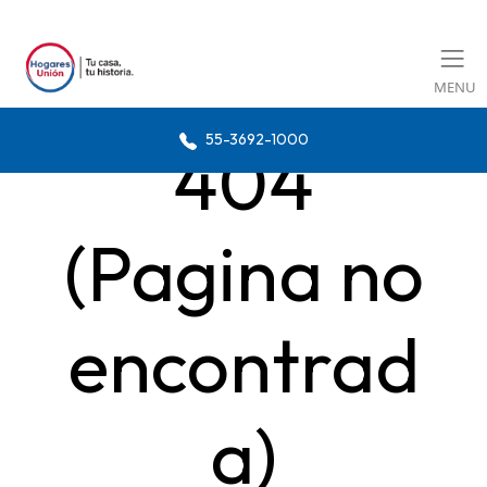
MENU
55-3692-1000
404
(Pagina no
encontrad
a)