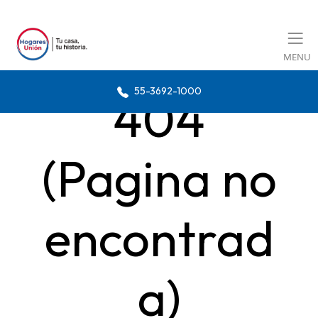
MENU
55-3692-1000
404
(Pagina no
encontrad
a)