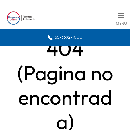
MENU
55-3692-1000
404
(Pagina no
encontrad
a)