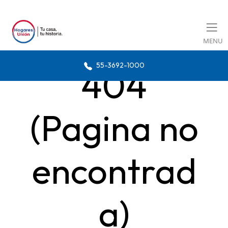
MENU
55-3692-1000
404
(Pagina no
encontrad
a)