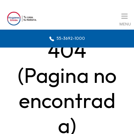
MENU
55-3692-1000
404
(Pagina no
encontrad
a)