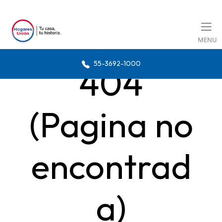
MENU
55-3692-1000
404
(Pagina no
encontrad
a)