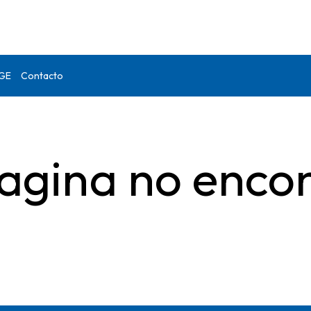
DGE
Contacto
agina no enco