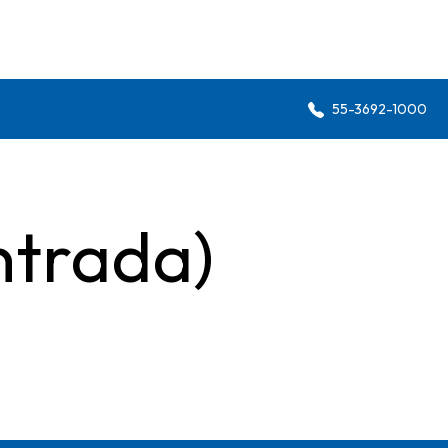
55-3692-1000
ntrada)