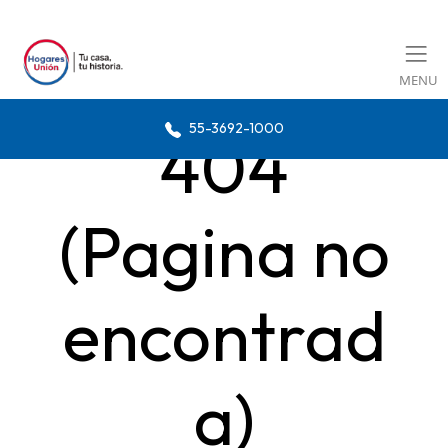
MENU
55-3692-1000
404
(Pagina no
encontrad
a)