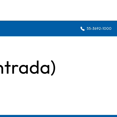
55-3692-1000
ntrada)