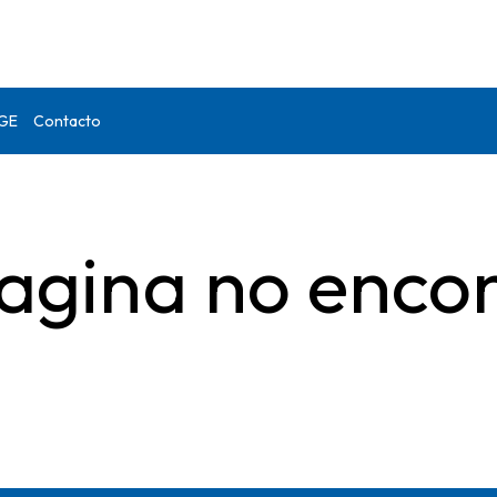
DGE
Contacto
agina no enco