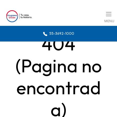
MENU
55-3692-1000
404
(Pagina no
encontrad
a)