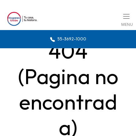
MENU
55-3692-1000
404
(Pagina no
encontrad
a)