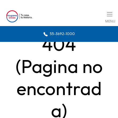
MENU
55-3692-1000
404
(Pagina no
encontrad
a)