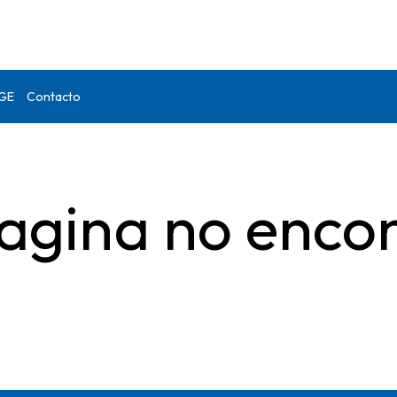
DGE
Contacto
agina no enco