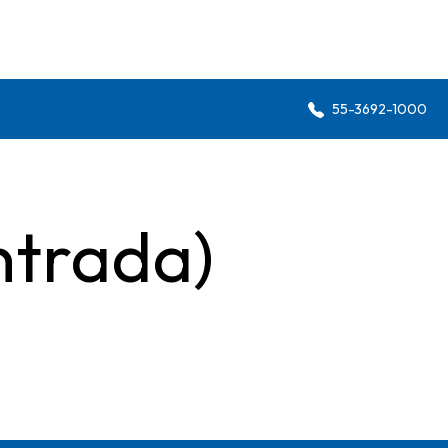
55-3692-1000
ntrada)