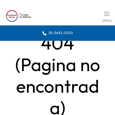
MENU
55-3692-1000
404
(Pagina no
encontrad
a)