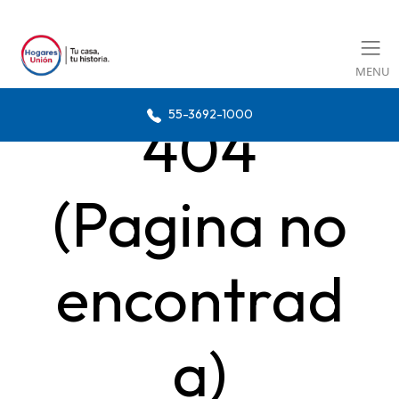
MENU
55-3692-1000
404
(Pagina no
encontrad
a)