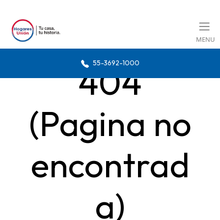
MENU
55-3692-1000
404
(Pagina no
encontrad
a)