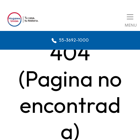
MENU
55-3692-1000
404
(Pagina no
encontrad
a)