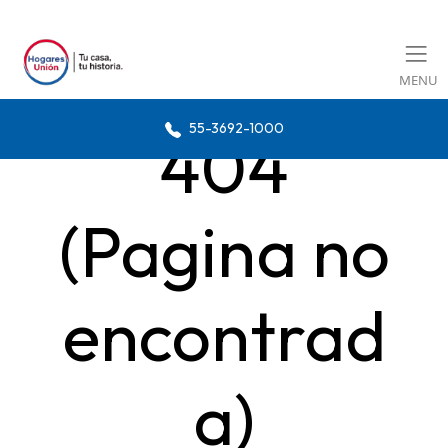
MENU
55-3692-1000
404
(Pagina no
encontrad
a)