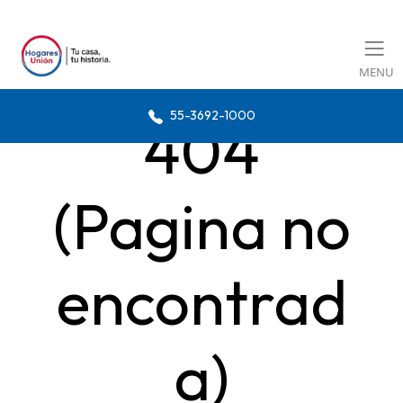
MENU
55-3692-1000
404
(Pagina no
encontrad
a)