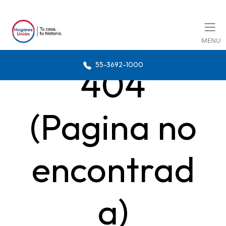
MENU
55-3692-1000
404
(Pagina no
encontrad
a)