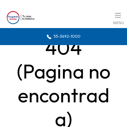
MENU
55-3692-1000
404
(Pagina no
encontrad
a)