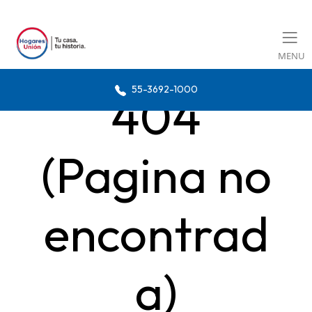
MENU
55-3692-1000
404
(Pagina no
encontrad
a)