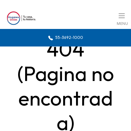
MENU
55-3692-1000
404
(Pagina no
encontrad
a)