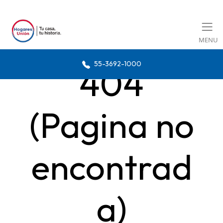
MENU
55-3692-1000
404
(Pagina no
encontrad
a)