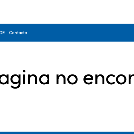
DGE
Contacto
agina no enco