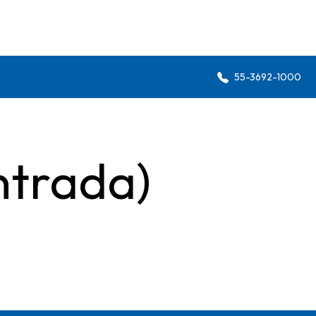
55-3692-1000
ntrada)