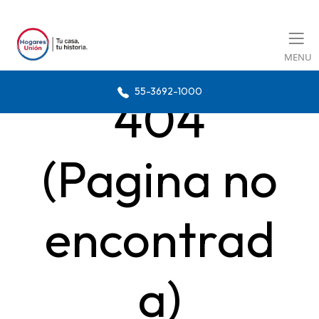
MENU
55-3692-1000
404
(Pagina no
encontrad
a)