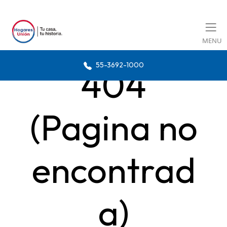
MENU
55-3692-1000
404
(Pagina no
encontrad
a)