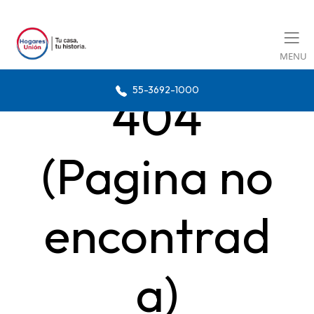
MENU
55-3692-1000
404
(Pagina no
encontrad
a)